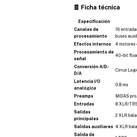
🧾 Ficha técnica
Especificación
Canales de
16 entrada
procesamiento
buses auxil
Efectos internos
4 motores 
Procesamiento de
40-bit floa
señal
Conversión A/D-
Cirrus Log
D/A
Latencia I/O
0.8 ms
analógica
Preamps
MIDAS pro
Entradas
8 XLR/TRS
Salidas
2 XLR bal
principales
Salidas auxiliares
4 XLR bal
Salida de