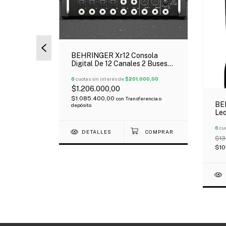
Hd Placa
BEHRINGER Xr12 Consola
ile 2X4
Digital De 12 Canales 2 Buses
48V
Usb Ipad Android Oferta!
33,33
6
cuotas sin interés de
$201.000,00
$1.206.000,00
$1.085.400,00
cia o
con
Transferencia o
BE
depósito
Led
Gan
6
cuo
DETALLES
$13
$10