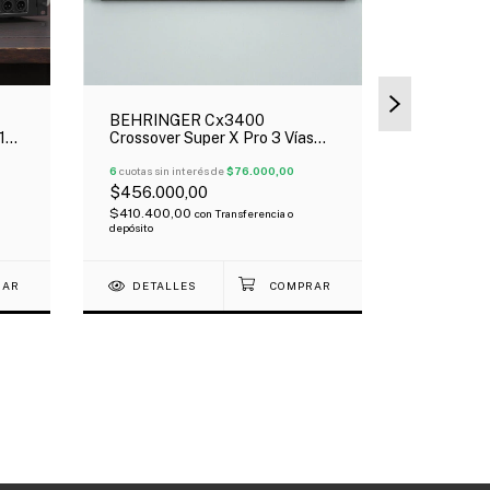
BEHRINGER Cx3400
GATOR Mi
 16
Crossover Super X Pro 3 Vías
Para Mixe
Stereo 4 Vías Mono
Behringer
6
cuotas sin interés de
$76.000,00
6
cuotas sin 
$456.000,00
$119.000
$410.400,00
con
Transferencia o
$107.100,
depósito
DETALLES
DETAL