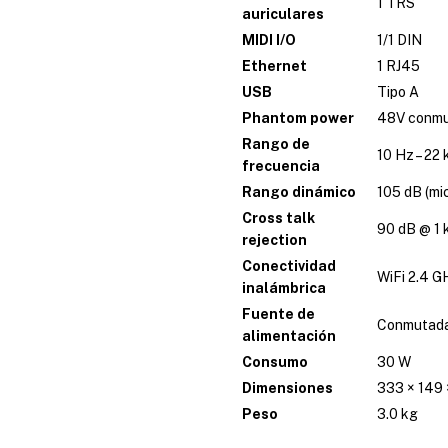
1 TRS
auriculares
MIDI I/O
1/1 DIN
Ethernet
1 RJ45
USB
Tipo A
Phantom power
48V conmu
Rango de
10 Hz – 22
frecuencia
Rango dinámico
105 dB (mic
Cross talk
90 dB @ 1
rejection
Conectividad
WiFi 2.4 G
inalámbrica
Fuente de
Conmutada
alimentación
Consumo
30 W
Dimensiones
333 × 149
Peso
3.0 kg