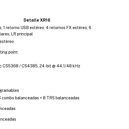
Detalle XR16
s, 1 retorno USB estéreo, 4 retornos FX estéreo, 6
iares, LR principal
estéreo
ting point
ic CS5368 / CS4385, 24-bit @ 44.1/48 kHz
gramables
 combo balanceadas + 8 TRS balanceadas
anceadas
anceadas