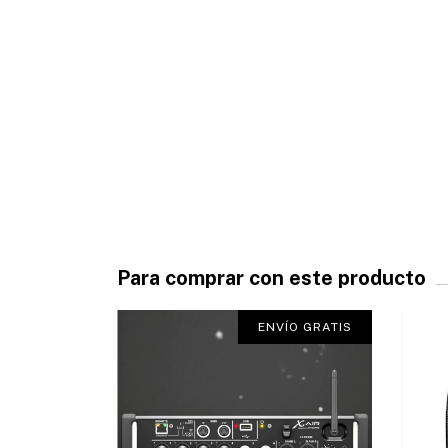
Para comprar con este producto
N STOCK
ENVÍO GRATIS
ÍO GRATIS