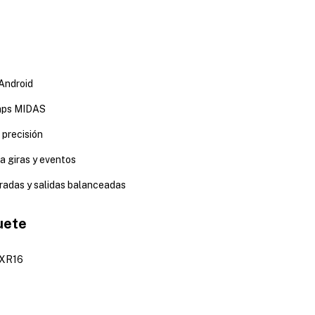
Android
amps MIDAS
 precisión
ra giras y eventos
tradas y salidas balanceadas
uete
r XR16