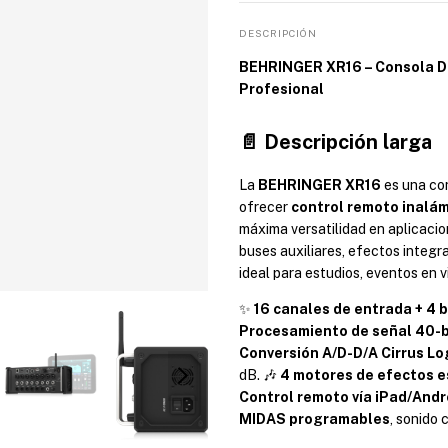
DESCRIPCIÓN
BEHRINGER XR16 – Consola Dig
Profesional
📄 Descripción larga
La 
BEHRINGER XR16
 es una co
ofrecer 
control remoto inalá
máxima versatilidad en aplicacio
buses auxiliares, efectos integra
ideal para estudios, eventos en vi
✨ 
16 canales de entrada + 4 
Procesamiento de señal 40-bi
Conversión A/D-D/A Cirrus Lo
dB. 🎶 
4 motores de efectos e
Control remoto vía iPad/Andr
MIDAS programables
, sonido 