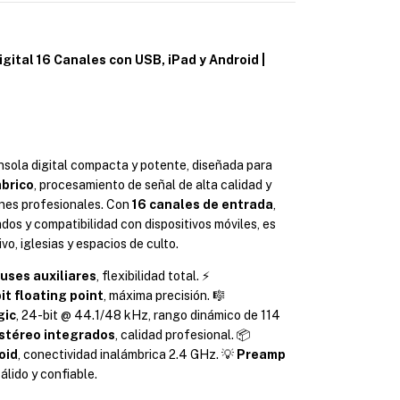
ital 16 Canales con USB, iPad y Android | 
nsola digital compacta y potente, diseñada para 
mbrico
, procesamiento de señal de alta calidad y 
nes profesionales. Con 
16 canales de entrada
, 
dos y compatibilidad con dispositivos móviles, es 
vo, iglesias y espacios de culto.
buses auxiliares
, flexibilidad total. ⚡ 
t floating point
, máxima precisión. 🎼 
gic
, 24-bit @ 44.1/48 kHz, rango dinámico de 114 
stéreo integrados
, calidad profesional. 📦 
oid
, conectividad inalámbrica 2.4 GHz. 💡 
Preamp 
cálido y confiable.