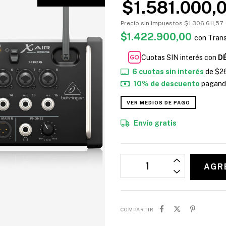
$1.581.000,
Precio sin impuestos
$1.306.611,57
$1.422.900,00
con
Trans
Cuotas SIN interés con
D
6
cuotas sin interés
de
$2
10% de descuento
pagando
VER MEDIOS DE PAGO
Envío gratis
COMPARTIR