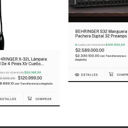
BEHRINGER S32 Manguera
Pachera Digital 32 Preamps
Salidas Midas
6
cuotas sin interés de
$431.500,00
$2.589.000,00
$2.330.100,00
con
Transferencia o
HRINGER X-32L Lámpara
depósito
 De 4 Pines Xlr Cuello
so Para X-32
tas sin interés de
$20.166,50
DETALLES
$120.999,00
9.999,00
8.899,10
con
Transferencia o depósito
DETALLES