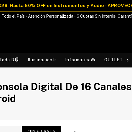
 Todo el País • Atención Personalizada • 6 Cuotas Sin Interés• Garantí
Todo DJ🎚️
Iluminacion✨
Informatica🎮
OUTLET💰
sola Digital De 16 Canales
roid
ENVÍO GRATIS