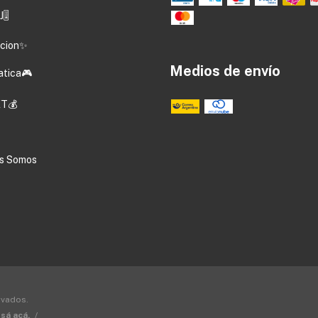
🎚️
acion✨
Medios de envío
atica🎮
T💰
s Somos
rvados.
sá acá.
/