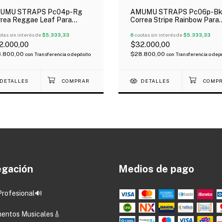
UMU STRAPS Pc04p-Rg
AMUMU STRAPS Pc06p-B
rea Reggae Leaf Para
Correa Stripe Rainbow Para
tarra Bajo Ukelele
Guitarra Bajo Ukelele
tas sin interés de
$5.333,33
6
cuotas sin interés de
$5.333,33
2.000,00
$32.000,00
.800,00
$28.800,00
con
Transferencia o depósito
con
Transferencia o dep
DETALLES
DETALLES
gación
Medios de pago
Profesional🔊
mentos Musicales🎸