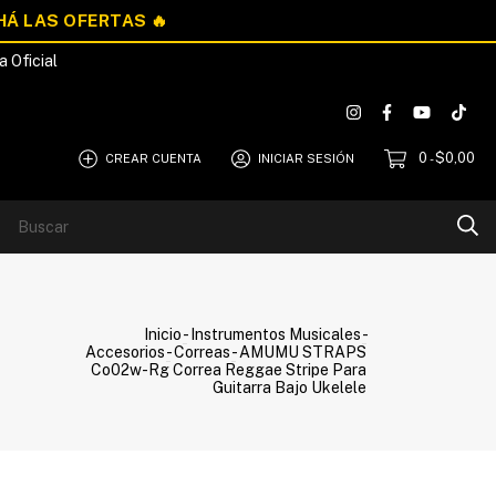
a Oficial
0
$0,00
CREAR CUENTA
INICIAR SESIÓN
-
Blog
Quiénes Somos
Inicio
-
Instrumentos Musicales
-
Accesorios
-
Correas
-
AMUMU STRAPS
Co02w-Rg Correa Reggae Stripe Para
Guitarra Bajo Ukelele