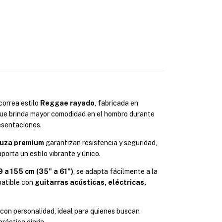
correa estilo
Reggae rayado
, fabricada en
que brinda mayor comodidad en el hombro durante
esentaciones.
muza premium
garantizan resistencia y seguridad,
porta un estilo vibrante y único.
 a 155 cm (35" a 61")
, se adapta fácilmente a la
patible con
guitarras acústicas, eléctricas,
 con personalidad, ideal para quienes buscan
ráctica diaria.