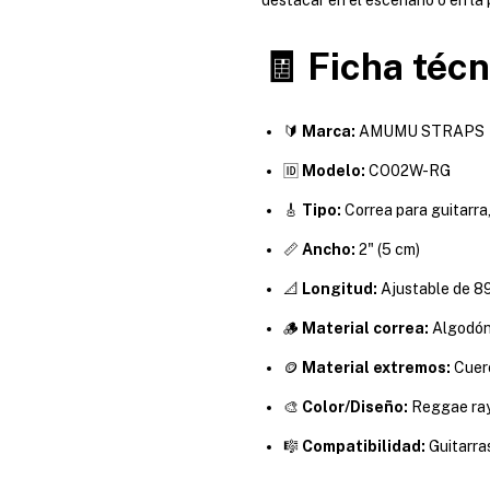
🧾 Ficha técn
🔰
Marca:
AMUMU STRAPS
🆔
Modelo:
CO02W-RG
🎸
Tipo:
Correa para guitarra,
📏
Ancho:
2" (5 cm)
📐
Longitud:
Ajustable de 89
🪵
Material correa:
Algodón
🪙
Material extremos:
Cuer
🎨
Color/Diseño:
Reggae ra
🎼
Compatibilidad:
Guitarras