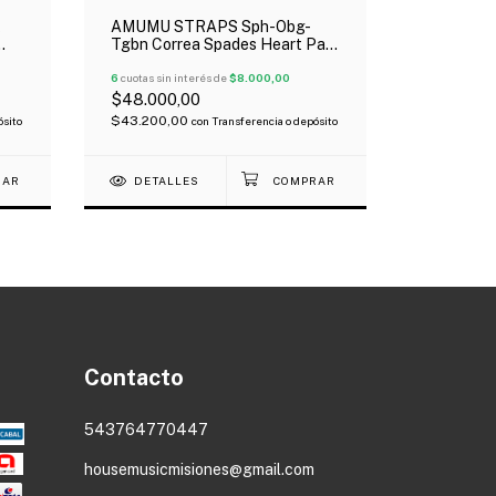
k
AMUMU STRAPS Sph-Obg-
AMUMU S
Tgbn Correa Spades Heart Para
Correa Sn
Guitarra O Bajo
O Bajo
6
cuotas sin interés de
$8.000,00
6
cuotas sin 
$48.000,00
$34.000
$43.200,00
$30.600,
ósito
con
Transferencia o depósito
DETALLES
Contacto
543764770447
housemusicmisiones@gmail.com