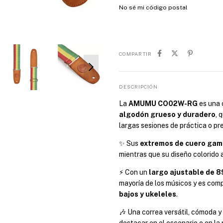
No sé mi código postal
COMPARTIR
DESCRIPCIÓN
La
AMUMU CO02W-RG
es una 
algodón grueso y duradero
, 
largas sesiones de práctica o pr
✨ Sus
extremos de cuero ga
mientras que su diseño colorido a
⚡ Con un
largo ajustable de 89
mayoría de los músicos y es com
bajos y ukeleles
.
🎶 Una correa versátil, cómoda y
destacar en el escenario o en la p