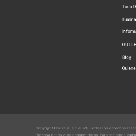
Todo DJ
Ilumin
Inform
OUTLE
Blog
Quiéne
Copyright House Music - 2026. Todos los derechos rese
Defensa de las y los consumidores. Para reclamos
ingre