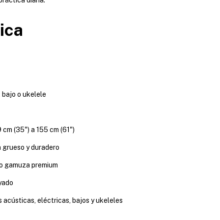
ica
 bajo o ukelele
 cm (35") a 155 cm (61")
 grueso y duradero
o gamuza premium
yado
 acústicas, eléctricas, bajos y ukeleles