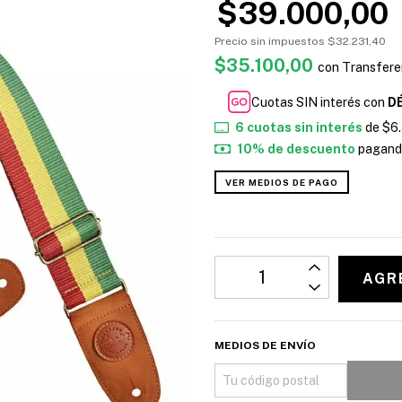
$39.000,00
Precio sin impuestos
$32.231,40
$35.100,00
con
Transfere
Cuotas SIN interés con
D
6
cuotas sin interés
de
$6
10% de descuento
pagando
VER MEDIOS DE PAGO
MEDIOS DE ENVÍO