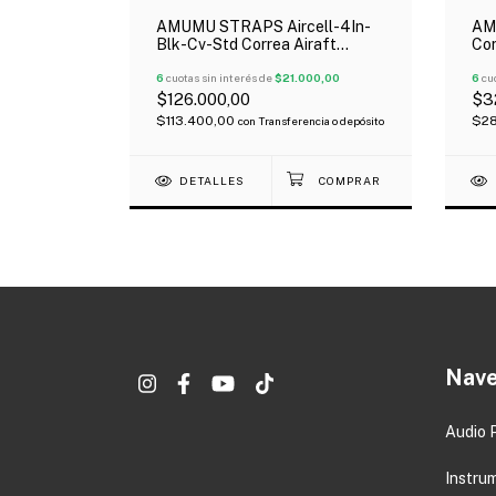
-Ny-Blk
AMUMU STRAPS Aircell-4In-
AM
Guitarra
Blk-Cv-Std Correa Airaft
Cor
Aircell Black Para Guitarra O
Gui
,67
Bajo
6
cuotas sin interés de
$21.000,00
6
cuo
$126.000,00
$3
$113.400,00
$28
cia o depósito
con
Transferencia o depósito
DETALLES
Nave
Audio 
Instru