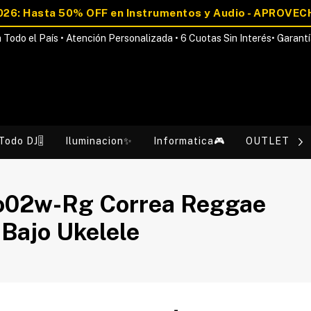
 Todo el País • Atención Personalizada • 6 Cuotas Sin Interés• Garantí
Todo DJ🎚️
Iluminacion✨
Informatica🎮
OUTLET💰
2w-Rg Correa Reggae
 Bajo Ukelele