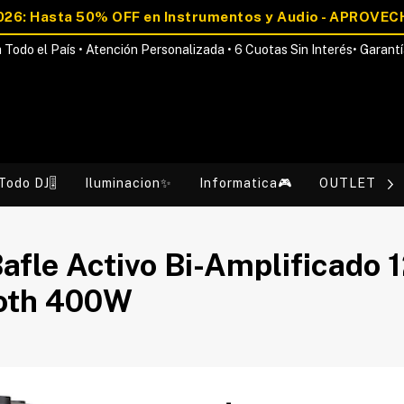
 Todo el País • Atención Personalizada • 6 Cuotas Sin Interés• Garantí
Todo DJ🎚️
Iluminacion✨
Informatica🎮
OUTLET💰
fle Activo Bi-Amplificado 
ooth 400W