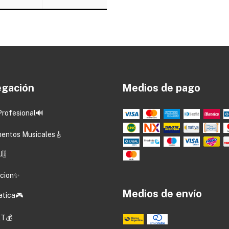
gación
Medios de pago
Profesional🔊
mentos Musicales🎸
🎚️
acion✨
Medios de envío
atica🎮
T💰