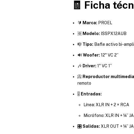
🧾 Ficha técn
🔰
Marca:
PROEL
🆔
Modelo:
ISSPX12AUB
🎼
Tipo:
Bafle activo bi-ampl
🔊
Woofer:
12" VC 2”
🎶
Driver:
1" VC 1”
📀
Reproductor multimedia
remoto
🎚️
Entradas:
Línea: XLR IN + 2 × RCA
Micrófono: XLR IN + ¼” J
🎛️
Salidas:
XLR OUT + ¼” J