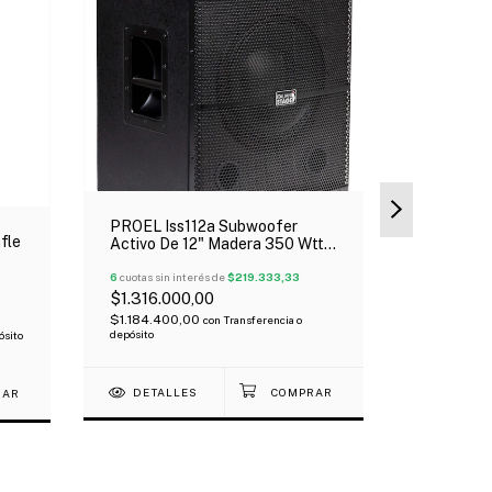
PROEL Iss112a Subwoofer
PROEL Is
fle
Activo De 12" Madera 350 Wtts
Activo De
Rms Clase Ab
Rms
6
cuotas sin interés de
$219.333,33
6
cuotas sin 
$1.316.000,00
$1.673.0
$1.184.400,00
$1.505.70
con
Transferencia o
depósito
depósito
ósito
DETALLES
DETAL