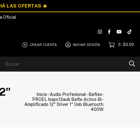
a Oficial
0
$0,00
CREAR CUENTA
INICIAR SESIÓN
-
Blog
Quiénes Somos
12"
Inicio
-
Audio Profesional
-
Bafles
-
PROEL Isspx12aub Bafle Activo Bi-
Amplificado 12" Driver 1" Usb Bluetooth
400W