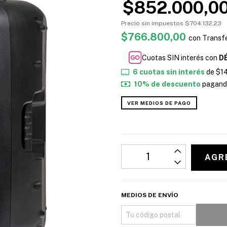
$852.000,0
Precio sin impuestos
$704.132,23
$766.800,00
con
Transfe
Cuotas SIN interés con
D
6
cuotas sin interés
de
$1
10% de descuento
pagando
VER MEDIOS DE PAGO
MEDIOS DE ENVÍO