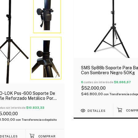
SMS Sp88b Soporte Para Ba
Con Sombrero Negro 50Kg
6
cuotas sin interés de
$8.666,67
$52.000,00
O-LOK Pss-600 Soporte De
$46.800,00
con
Transferencia o dep
le Reforzado Metálico Por
dad Oferta!
tas sin interés de
$10.833,33
DETALLES
5.000,00
8.500,00
con
Transferencia o depósito
DETALLES