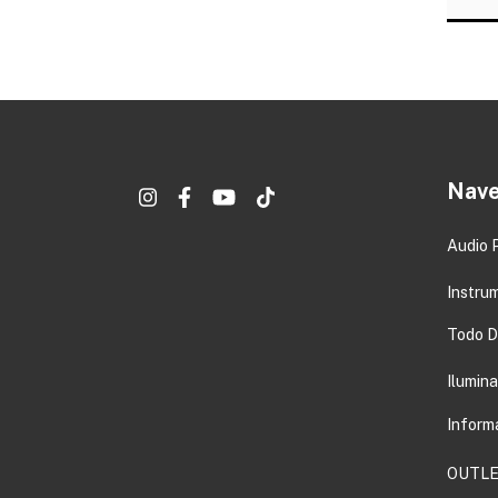
Nave
Audio 
Instru
Todo DJ
Ilumin
Inform
OUTLE