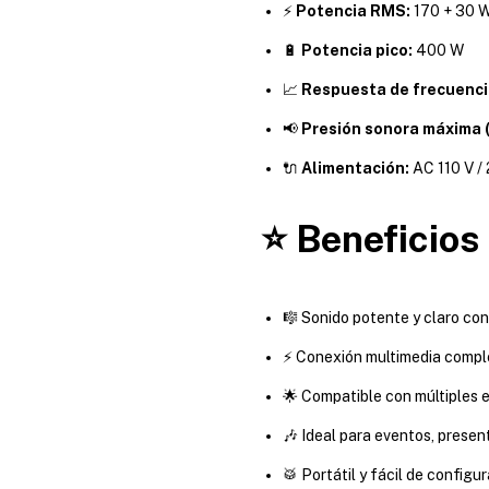
⚡
Potencia RMS:
170 + 30 W
🔋
Potencia pico:
400 W
📈
Respuesta de frecuenci
📢
Presión sonora máxima 
🔌
Alimentación:
AC 110 V /
⭐ Beneficios
🎼 Sonido potente y claro c
⚡ Conexión multimedia compl
🌟 Compatible con múltiples e
🎶 Ideal para eventos, presen
🥁 Portátil y fácil de configur