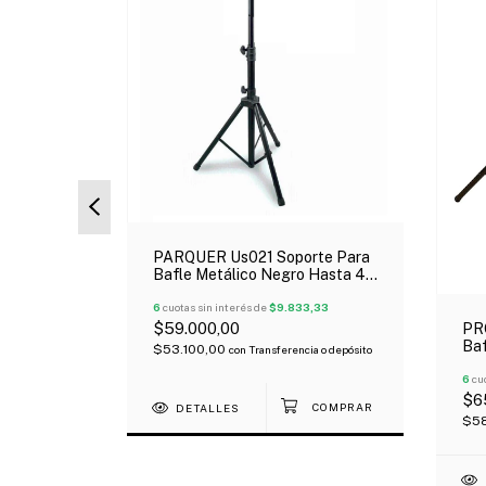
a Mixer 6
b Efectos
PARQUER Us021 Soporte Para
Bafle Metálico Negro Hasta 45
66,67
Kg
6
cuotas sin interés de
$9.833,33
ncia o
$59.000,00
PR
Baf
$53.100,00
con
Transferencia o depósito
Uni
6
cuo
$6
DETALLES
$5