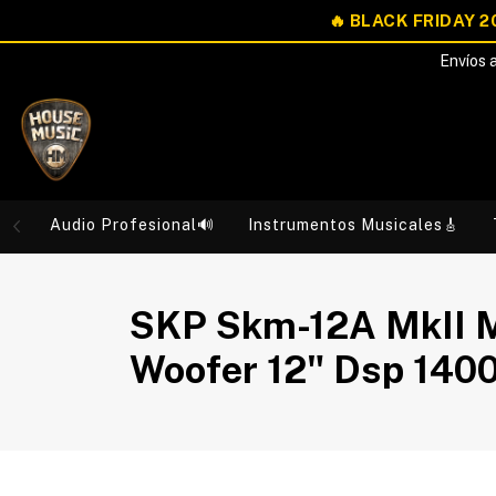
Envíos a
Audio Profesional🔊
Instrumentos Musicales🎸
SKP Skm-12A MkII Mo
Woofer 12" Dsp 14