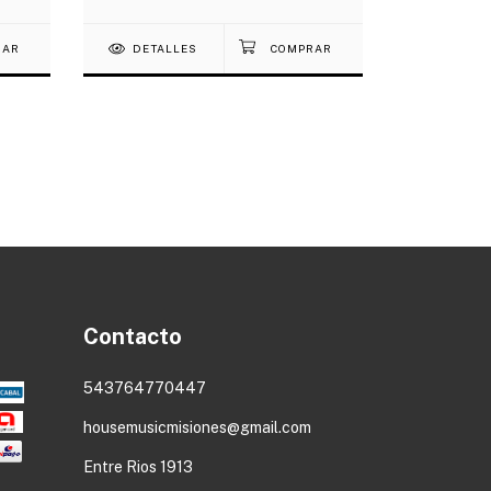
DETALLES
DETAL
Contacto
543764770447
housemusicmisiones@gmail.com
Entre Rios 1913