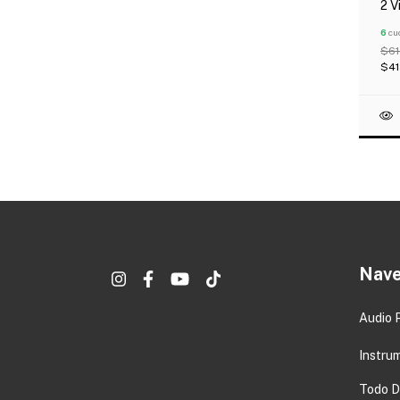
2 V
Ofe
6
cuo
$61
$41
Nave
Audio 
Instru
Todo DJ