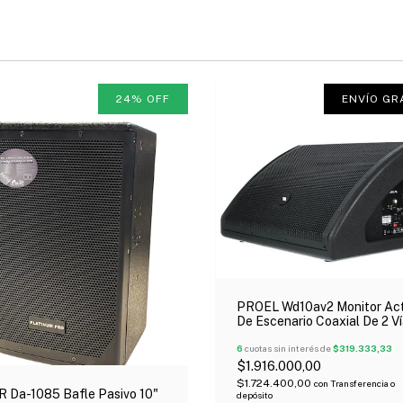
24
%
OFF
ENVÍO GR
PROEL Wd10av2 Monitor Act
De Escenario Coaxial De 2 V
Woofer 10" Oferta!
6
cuotas sin interés de
$319.333,33
$1.916.000,00
$1.724.400,00
con
Transferencia o
 Da-1085 Bafle Pasivo 10"
depósito