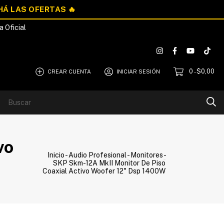
a Oficial
0
$0,00
CREAR CUENTA
INICIAR SESIÓN
-
Blog
Quiénes Somos
vo
Inicio
-
Audio Profesional
-
Monitores
-
SKP Skm-12A MkII Monitor De Piso
Coaxial Activo Woofer 12" Dsp 1400W