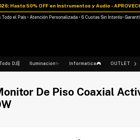
 Todo el País • Atención Personalizada • 6 Cuotas Sin Interés• Garantí
Todo DJ🎚️
Iluminacion✨
Informatica🎮
OUTLET💰
nitor De Piso Coaxial Acti
00W