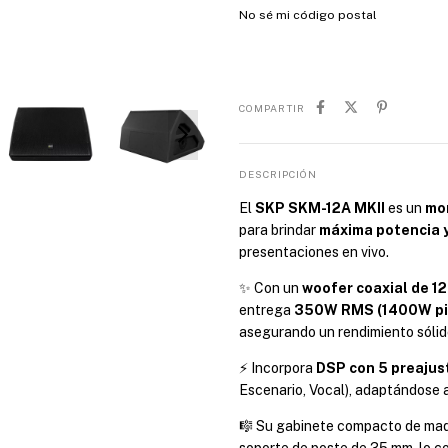
No sé mi código postal
COMPARTIR
DESCRIPCIÓN
El
SKP SKM-12A MKII
es un
mon
para brindar
máxima potencia y
presentaciones en vivo.
✨ Con un
woofer coaxial de 12
entrega
350W RMS (1400W pi
asegurando un rendimiento sólido
⚡ Incorpora
DSP con 5 preajus
Escenario, Vocal), adaptándose a
🎼 Su gabinete compacto de made
soporte de poste de 35 mm, lo con