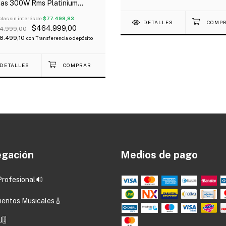
ias 300W Rms Platinium
rta!
tas sin interés de
$77.499,83
DETALLES
$464.999,00
4.999,00
8.499,10
con
Transferencia o depósito
DETALLES
gación
Medios de pago
Profesional🔊
mentos Musicales🎸
🎚️