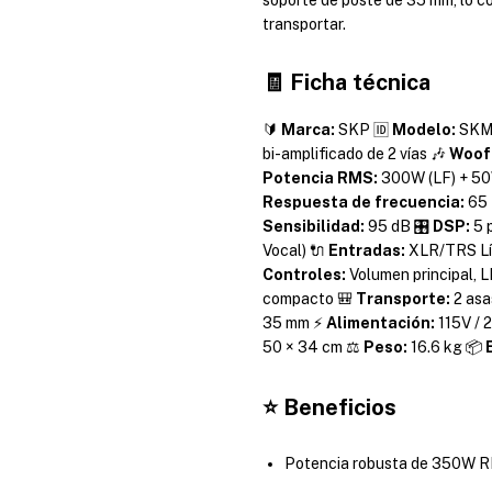
transportar.
🧾 Ficha técnica
🔰
Marca:
SKP 🆔
Modelo:
SKM-
bi-amplificado de 2 vías 🎶
Woof
Potencia RMS:
300W (LF) + 5
Respuesta de frecuencia:
65 
Sensibilidad:
95 dB 🎛️
DSP:
5 p
Vocal) 🔌
Entradas:
XLR/TRS Lí
Controles:
Volumen principal, L
compacto 🎒
Transporte:
2 asa
35 mm ⚡
Alimentación:
115V / 
50 × 34 cm ⚖️
Peso:
16.6 kg 📦
⭐ Beneficios
Potencia robusta de 350W R