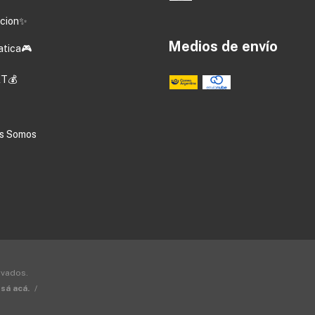
acion✨
Medios de envío
atica🎮
T💰
s Somos
rvados.
sá acá.
/