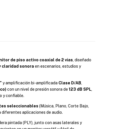
itor de piso activo coaxial de 2 vías
, diseñado
 claridad sonora
en escenarios, estudios y
”
y amplificación bi-amplificada
Clase D/AB
,
co)
con un nivel de presión sonora de
123 dB SPL
,
 y confiable.
tes seleccionables
(Música, Plano, Corte Bajo,
 diferentes aplicaciones de audio.
ra pintada (PLY), junto con asas laterales y
vierten en un monitor versátil y fácil de