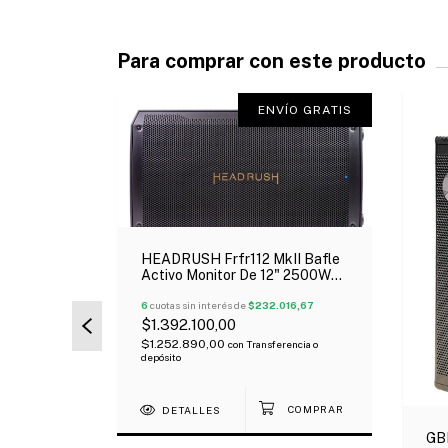
Para comprar con este producto
ÍO GRATIS
ENVÍO GRATIS
HEADRUSH Frfr112 MkII Bafle
Activo Monitor De 12" 2500W
Bluetooth 5.1
6
cuotas sin interés de
$232.016,67
$1.392.100,00
ctivo De
$1.252.890,00
con
Transferencia o
2 Vías
depósito
666,67
DETALLES
ncia o
GBR