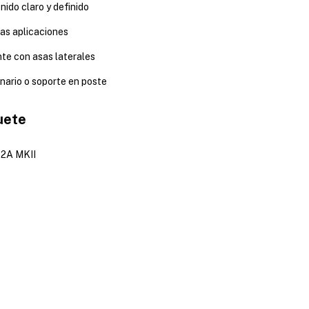
nido claro y definido
as aplicaciones
te con asas laterales
enario o soporte en poste
uete
12A MKII