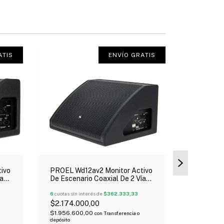
ATIS
ENVÍO GRATIS
ivo
PROEL Wd12av2 Monitor Activo
PROEL Wx
ías
De Escenario Coaxial De 2 Vías
Escenario
Woofer 12" Oferta!
Woofer 8"
6
cuotas sin interés de
$362.333,33
6
cuotas sin 
$2.174.000,00
$1.246.0
$1.956.600,00
$1.121.400
con
Transferencia o
depósito
depósito