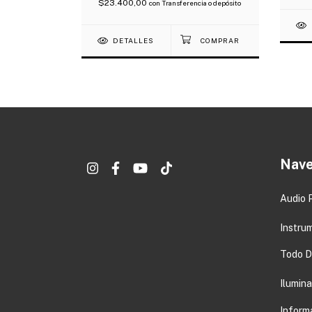
$23.400,00
con
Transferencia o depósito
DETALLES
Nave
Audio 
Instru
Todo DJ
Ilumin
Inform