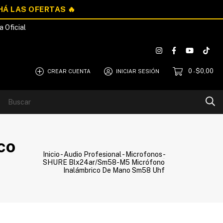
a Oficial
0
$0,00
CREAR CUENTA
INICIAR SESIÓN
-
Blog
Quiénes Somos
co
Inicio
-
Audio Profesional
-
Microfonos
-
SHURE Blx24ar/Sm58-M5 Micrófono
Inalámbrico De Mano Sm58 Uhf