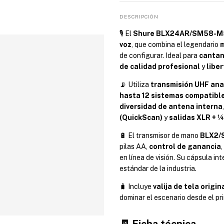
DESCRIPCIÓN
🎙️ El
Shure BLX24AR/SM58-M
voz
, que combina el legendario
de configurar. Ideal para
cantan
de calidad profesional
y
libe
📡 Utiliza
transmisión UHF ana
hasta 12 sistemas compatibl
diversidad de antena interna
(QuickScan)
y
salidas XLR + ¼
🔋 El transmisor de mano
BLX2/
pilas AA,
control de ganancia
,
en línea de visión. Su cápsula i
estándar de la industria.
🧳 Incluye
valija de tela origi
dominar el escenario desde el pr
🧾 Ficha técnica