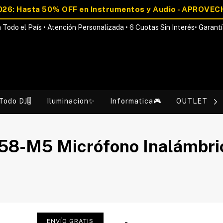
 Todo el País • Atención Personalizada • 6 Cuotas Sin Interés• Garantí
Todo DJ🎚️
Iluminacion✨
Informatica🎮
OUTLET💰
8-M5 Micrófono Inalámbri
ENVÍO GRATIS