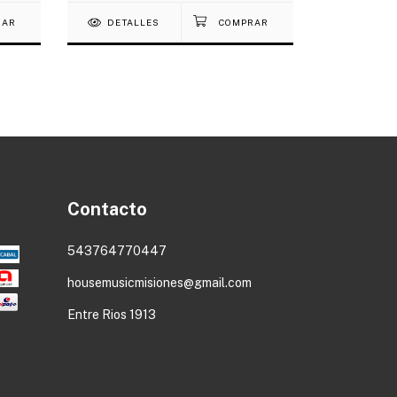
DETALLES
DETAL
Contacto
543764770447
housemusicmisiones@gmail.com
Entre Rios 1913