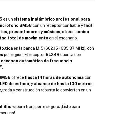
5
es un
sistema inalámbrico profesional para
micrófono SM58
con un receptor confiable y fácil
tes, presentadores y músicos
, ofrece
sonido
rtad total de movimiento
en el escenario.
lógica
en la banda M15 (662.15 – 685.87 MHz), con
es
por región. El receptor
BLX4R
cuenta con
,
escaneo automático de frecuencia
”
.
SM58
ofrece
hasta 14 horas de autonomía
con
LED de estado
, y
alcance de hasta 100 metros
ntegrada y construcción robusta lo convierten en un
nal Shure
para transporte seguro. ¡Listo para
imer uso!