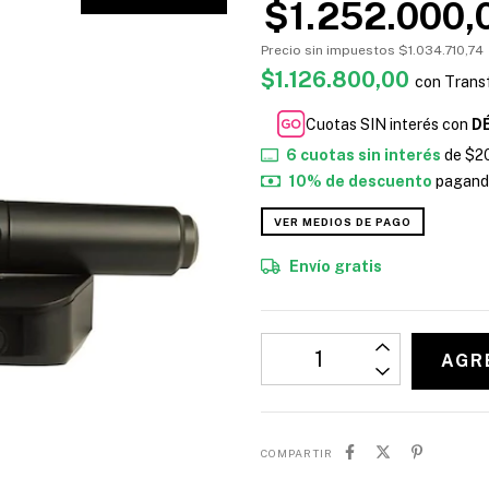
$1.252.000,
Precio sin impuestos
$1.034.710,74
$1.126.800,00
con
Transf
Cuotas SIN interés con
D
6
cuotas sin interés
de
$2
10% de descuento
pagando
VER MEDIOS DE PAGO
Envío gratis
COMPARTIR