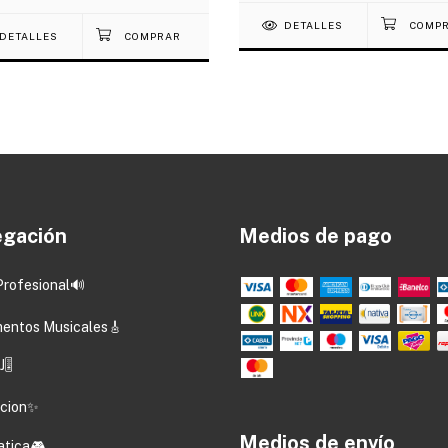
DETALLES
DETALLES
gación
Medios de pago
Profesional🔊
mentos Musicales🎸
🎚️
acion✨
Medios de envío
atica🎮