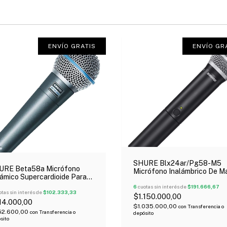
ENVÍO GRATIS
ENVÍO GR
SHURE Blx24ar/Pg58-M5
URE Beta58a Micrófono
Micrófono Inalámbrico De M
ámico Supercardioide Para
Pg58 Uhf
es Oferta!
6
cuotas sin interés de
$191.666,67
tas sin interés de
$102.333,33
$1.150.000,00
14.000,00
$1.035.000,00
con
Transferencia o
52.600,00
con
Transferencia o
depósito
sito