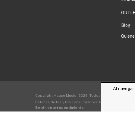
OUTLE
Blog
Quiéne
Al navegar 
Copyright House Music - 2026. Todos los derechos rese
Defensa de las y los consumidores. Para reclamos
ingre
Botón de arrepentimiento