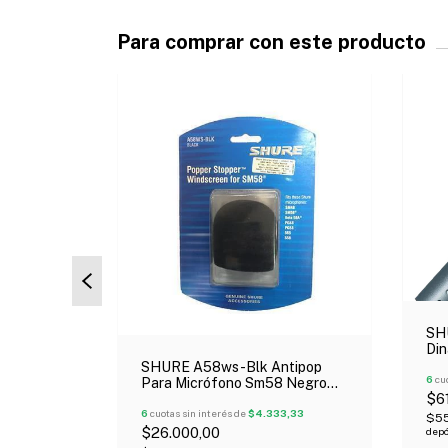
Para comprar con este producto
N STOCK
ÍO GRATIS
SH
no
Din
ra Radio
Voc
SHURE A58ws-Blk Antipop
6
cuo
Para Micrófono Sm58 Negro
500,00
$6
Oferta!
6
cuotas sin interés de
$4.333,33
$5
rencia o
$26.000,00
depó