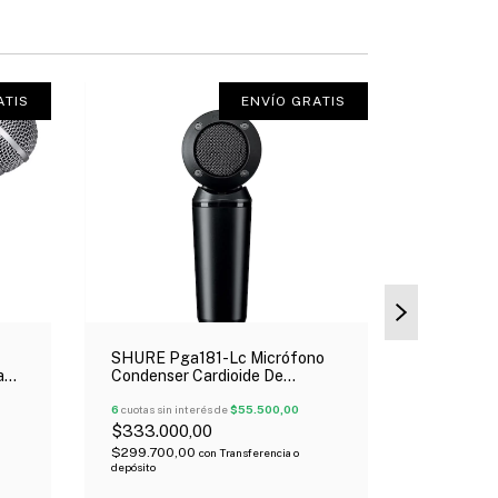
ATIS
ENVÍO GRATIS
SHURE Pga181-Lc Micrófono
SHURE P
ano
Condenser Cardioide De
Micrófon
Captacion Lateral
Pipeta Of
6
cuotas sin interés de
$55.500,00
6
cuotas sin 
$333.000,00
$301.000
$299.700,00
$270.900
con
Transferencia o
depósito
depósito