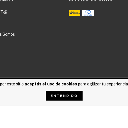
T💰
s Somos
por este sitio
aceptás el uso de cookies
para agilizar tu experienci
rvados.
ENTENDIDO
sá acá.
/