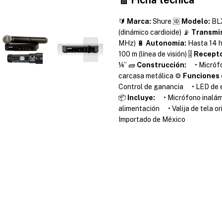
🔰
Marca:
Shure 🆔
Modelo:
BL
(dinámico cardioide) 📡
Transmis
MHz) 🔋
Autonomía:
Hasta 14 h
100 m (línea de visión) 🎚️
Recepto
¼” 🧱
Construcción:
• Micrófon
carcasa metálica ⚙️
Funciones
Control de ganancia • LED de e
📦
Incluye:
• Micrófono inalá
alimentación • Valija de tela o
Importado de México