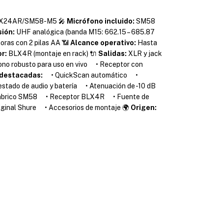
X24AR/SM58-M5 🎤
Micrófono incluido:
SM58
ión:
UHF analógica (banda M15: 662.15 – 685.87
oras con 2 pilas AA 📶
Alcance operativo:
Hasta
r:
BLX4R (montaje en rack) 🔌
Salidas:
XLR y jack
o robusto para uso en vivo • Receptor con
 destacadas:
• QuickScan automático •
stado de audio y batería • Atenuación de -10 dB
mbrico SM58 • Receptor BLX4R • Fuente de
riginal Shure • Accesorios de montaje 🌍
Origen: